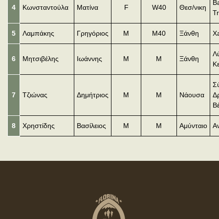
Ba
4
Κωνσταντούλα
Ματίνα
F
W40
Θεσ/νικη
Tr
5
Λαμπάκης
Γρηγόριος
M
M40
Ξάνθη
X
Λ
6
Μητσιβέλης
Ιωάννης
Μ
Μ
Ξάνθη
Κ
Σ
7
Τζιώνας
Δημήτριος
Μ
Μ
Νάουσα
Δ
Β
8
Χρηστίδης
Βασίλειος
Μ
Μ
Αμύνταιο
Α