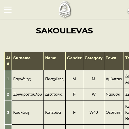
SAKOULEVAS
Α/
Surname
Name
Gender
Category
Town
T
Α
Δ
1
Γαργάνης
Πασχάλης
Μ
Μ
Αμύνταιο
Α
2
Ζωναροπούλου
Δέσποινα
F
W
Νάουσα
Σ
K
3
Κουκάκη
Κατερίνα
F
W40
Θεσ/νικη
Ko
R